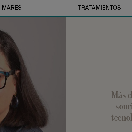
O MARES
TRATAMIENTOS
Más d
sonr
tecno