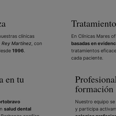
za
Tratamiento
nuestras clínicas
En Clínicas Mares 
a Rey Martínez
, con
basadas en evidenci
 desde
1996
.
tratamientos eficac
cada paciente.
a en tu
Profesiona
formación
rtobravo
Nuestro equipo se
en
salud dental
y participa activ