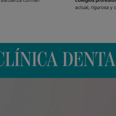
l Barbanza confían
colegios profesio
actual, rigurosa y 
CLÍNICA DENT