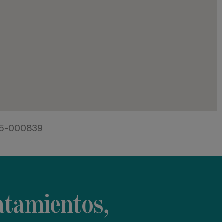
-15-000839
atamientos,