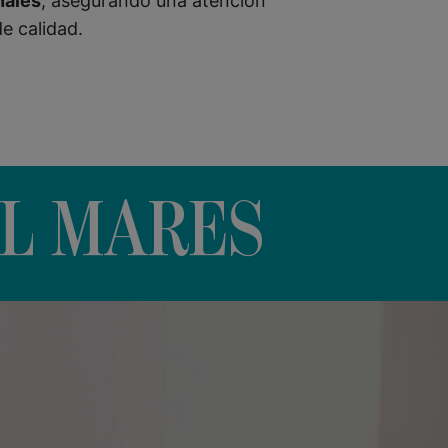
nales
, asegurando una atención
de calidad.
AL MARES